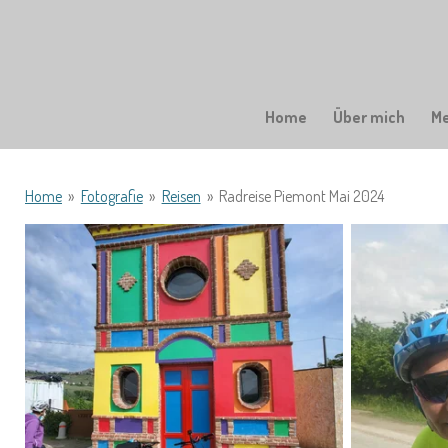
Zum
Hauptinhalt
springen
Home
Über mich
M
Home
»
Fotografie
»
Reisen
»
Radreise Piemont Mai 2024