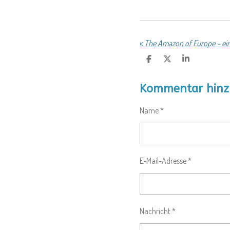
«
The Amazon of Europe – ein
T
T
T
E
E
E
I
I
I
L
L
L
Kommentar hinz
E
E
E
N
N
N
Name *
E-Mail-Adresse *
Nachricht *