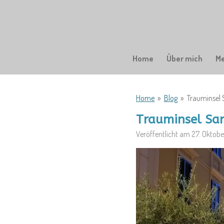
Zum
Hauptinhalt
springen
Home
Über mich
M
Home
»
Blog
»
Trauminsel 
Trauminsel Sar
Veröffentlicht am 27. Oktob