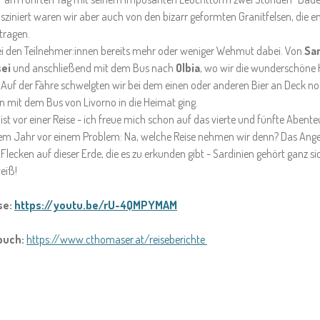
Fasziniert waren wir aber auch von den bizarr geformten Granitfelsen, die 
tragen.
bei den Teilnehmer:innen bereits mehr oder weniger Wehmut dabei. Von
Sa
ei
und anschließend mit dem Bus nach
Olbia
, wo wir die wunderschöne 
Auf der Fähre schwelgten wir bei dem einen oder anderen Bier an Deck noc
 mit dem Bus von Livorno in die Heimat ging.
ist vor einer Reise - ich freue mich schon auf das vierte und fünfte Abent
esem Jahr vor einem Problem: Na, welche Reise nehmen wir denn? Das Angebot
Flecken auf dieser Erde, die es zu erkunden gibt - Sardinien gehört ganz s
weiß!
se:
https://youtu.be/rU-4QMPYMAM
buch:
https://www.cthomaser.at/reiseberichte