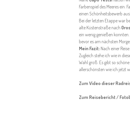
Farbenspiel des Meeres ein. 
einen Schönheitsbewerb aus
Bei der letzten Etappe war 
alte Küstenstraße nach
Oros
ein wenig genießen konnten. 
bevor es am nächsten Morgen
Mein Fazit:
Nach einer Reise 
Zugleich stehe ich wie in di
Wahl groß. Es gibt so schöne 
allerschönsten wie ich jetzt 
Zum Video dieser Radrei
Zum Reisebericht / Foto