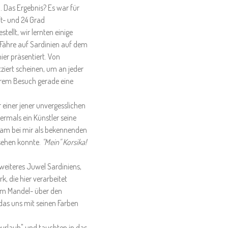
. Das Ergebnis? Es war für
ft- und 24 Grad
llt, wir lernten einige
r Fähre auf Sardinien auf dem
er präsentiert. Von
ziert scheinen, um an jeder
serem Besuch gerade eine
 einer jener unvergesslichen
ermals ein Künstler seine
 kam bei mir als bekennenden
sehen konnte.
"Mein" Korsika!
 weiteres Juwel Sardiniens,
, die hier verarbeitet
Vom Mandel- über den
das uns mit seinen Farben
urlaub" und tauchten in das