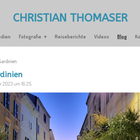
CHRISTIAN THOMASER
edien
Fotografie
Reiseberichte
Videos
Blog
K
Sardinien
dinien
er 2023 um 16:25