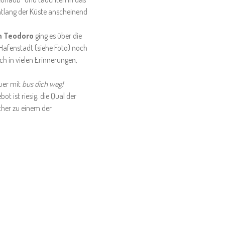
entlang der Küste anscheinend
n Teodoro
ging es über die
Hafenstadt (siehe Foto) noch
h in vielen Erinnerungen,
euer mit
bus dich weg!
 ist riesig, die Qual der
icher zu einem der