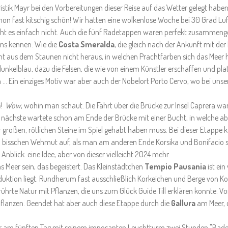
stik Mayr bei den Vorbereitungen dieser Reise auf das Wetter gelegt haben
 schon fast kitschig schön! Wir hatten eine wolkenlose Woche bei 30 Grad Lu
t es einfach nicht. Auch die fünf Radetappen waren perfekt zusammengeste
ns kennen. Wie die
Costa Smeralda
, die gleich nach der Ankunft mit de
us dem Staunen nicht heraus, in welchen Prachtfarben sich das Meer hi
unkelblau, dazu die Felsen, die wie von einem Künstler erschaffen und plat
 ... Ein einziges Motiv war aber auch der Nobelort Porto Cervo, wo bei un
a
!
Wow
, wohin man schaut. Die Fahrt über die Brücke zur Insel Caprera war
 nächste wartete schon am Ende der Brücke mit einer Bucht, in welche ab
r großen, rötlichen Steine im Spiel gehabt haben muss. Bei dieser Etappe
n bisschen Wehmut auf, als man am anderen Ende Korsika und Bonifacio 
Anblick eine Idee, aber von dieser vielleicht 2024 mehr.
 Meer sein, das begeistert. Das Kleinstädtchen
Tempio Pausania
ist ein
ktion liegt. Rundherum fast ausschließlich Korkeichen und Berge von Kork
ührte Natur mit Pflanzen, die uns zum Glück Guide Till erklären konnte. 
pflanzen. Geendet hat aber auch diese Etappe durch die
Gallura
am Meer, 
.
r am fünften Tag mit seinem imposanten Leuchtturm zwei Stunden "Bade