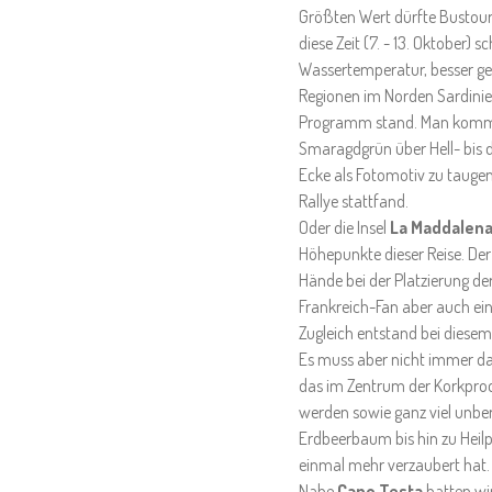
Größten Wert dürfte Bustouri
diese Zeit (7. - 13. Oktober)
Wassertemperatur, besser geh
Regionen im Norden Sardinie
Programm stand. Man kommt a
Smaragdgrün über Hell- bis d
Ecke als Fotomotiv zu taugen
Rallye stattfand.
Oder die Insel
La Maddalen
Höhepunkte dieser Reise. Der
Hände bei der Platzierung de
Frankreich-Fan aber auch ei
Zugleich entstand bei diesem 
Es muss aber nicht immer das
das im Zentrum der Korkprodu
werden sowie ganz viel unber
Erdbeerbaum bis hin zu Heil
einmal mehr verzaubert hat
Nahe
Capo Testa
hatten wi