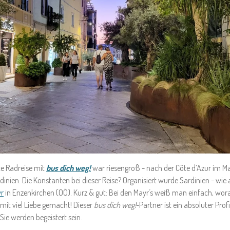
te Radreise mit
bus dich weg!
war riesengroß - nach der
Côte d’Azur im M
dinien. Die Konstanten bei dieser Reise? Organisiert wurde Sardinien - wi
yr
in Enzenkirchen (OÖ). Kurz & gut: Bei den Mayr´s weiß man einfach, wo
mit viel Liebe gemacht! Dieser
bus dich weg!
-Partner ist ein absoluter Prof
 Sie werden begeistert sein.